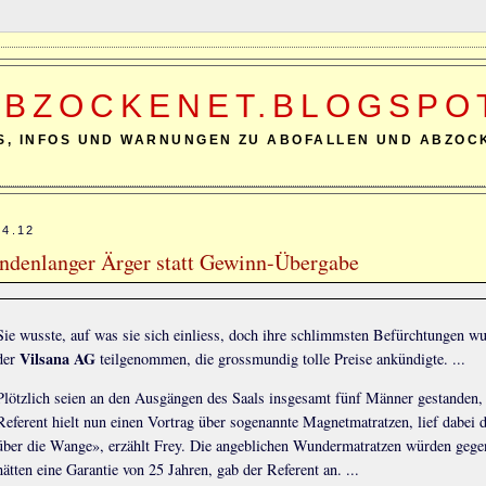
ABZOCKENET.BLOGSPO
S, INFOS UND WARNUNGEN ZU ABOFALLEN UND ABZOC
04.12
ndenlanger Ärger statt Gewinn-Übergabe
Sie wusste, auf was sie sich einliess, doch ihre schlimmsten Befürchtungen w
Vilsana AG
der
teilgenommen, die grossmundig tolle Preise ankündigte. ...
Plötzlich seien an den Ausgängen des Saals insgesamt fünf Männer gestanden
Referent hielt nun einen Vortrag über sogenannte Magnetmatratzen, lief dabei 
über die Wange», erzählt Frey. Die angeblichen Wundermatratzen würden gege
hätten eine Garantie von 25 Jahren, gab der Referent an. ...