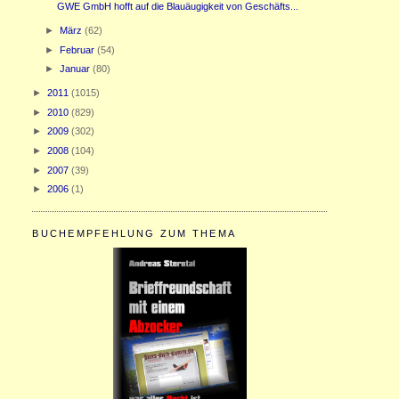
GWE GmbH hofft auf die Blauäugigkeit von Geschäfts...
►
März
(62)
►
Februar
(54)
►
Januar
(80)
►
2011
(1015)
►
2010
(829)
►
2009
(302)
►
2008
(104)
►
2007
(39)
►
2006
(1)
BUCHEMPFEHLUNG ZUM THEMA