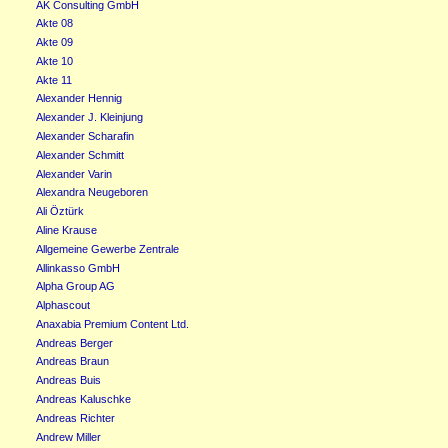
AK Consulting GmbH
Akte 08
Akte 09
Akte 10
Akte 11
Alexander Hennig
Alexander J. Kleinjung
Alexander Scharafin
Alexander Schmitt
Alexander Varin
Alexandra Neugeboren
Ali Öztürk
Aline Krause
Allgemeine Gewerbe Zentrale
Allinkasso GmbH
Alpha Group AG
Alphascout
Anaxabia Premium Content Ltd.
Andreas Berger
Andreas Braun
Andreas Buis
Andreas Kaluschke
Andreas Richter
Andrew Miller