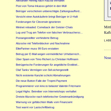
Alexander Hennig nach Razzia verhaftet
Post von Toma-Inkasso gehört in den Müll
Betrüger verschicken unberechtigte Zahlungsaufford...
Vorsicht einer Autokäuferin bringt Betrüger in U-Haft
Forderungen für Cleverwin ignorieren
Mitt
Mintnet reloaded: Comeback der Geister-Chats
Kaff
Lug und Trug am Telefon von falschen Verbrauchersc...
Postangestellter verhinderte Betrug
LAB
Abzocke mit Telefonblocker und Nachnahme
ElitePartner muss 99 Euro erstatten
Betrug per E-Mail wegen vermeintlicher Urheberrech...
Neue
Über Spam von Timo Richert zu Christian Hoffmann
Betrügerische Forderungen für angebliche Erotiktel...
Olaf Tanks Vermögen von StA sichergestellt
Nicht existente Kanzlei schickt Abmahnungen
Die neue Button-Falle der Tropmi Payment
Programmierer von kino.to belastet Valentin Fritzmann
Legal Highs: Betreiber von Internetshops verhaftet
Dreiste Abzocke nach telefonischer Gewinnankündigung
Warnung vor gefälschten Mails vom Finanzamt
Test warnt vor Lastschriftbetrug