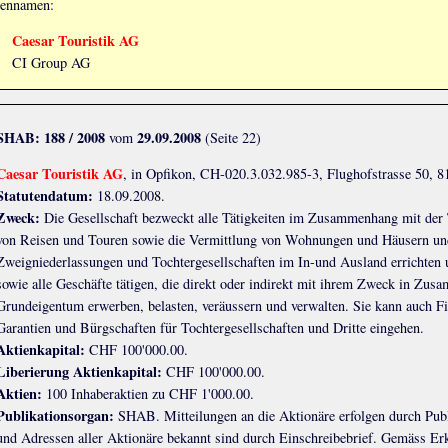
ennamen:
Caesar Touristik AG
CI Group AG
SHAB: 188 / 2008
29.09.2008
vom
(Seite 22)
Caesar Touristik AG
, in Opfikon, CH-020.3.032.985-3, Flughofstrasse 50, 8
Statutendatum:
18.09.2008.
Zweck:
Die Gesellschaft bezweckt alle Tätigkeiten im Zusammenhang mit der 
von Reisen und Touren sowie die Vermittlung von Wohnungen und Häusern und 
Zweigniederlassungen und Tochtergesellschaften im In-und Ausland errichten
sowie alle Geschäfte tätigen, die direkt oder indirekt mit ihrem Zweck in Zu
Grundeigentum erwerben, belasten, veräussern und verwalten. Sie kann auch 
Garantien und Bürgschaften für Tochtergesellschaften und Dritte eingehen.
Aktienkapital:
CHF 100'000.00.
Liberierung Aktienkapital:
CHF 100'000.00.
Aktien:
100 Inhaberaktien zu CHF 1'000.00.
Publikationsorgan:
SHAB. Mitteilungen an die Aktionäre erfolgen durch Pub
und Adressen aller Aktionäre bekannt sind durch Einschreibebrief. Gemäss Er