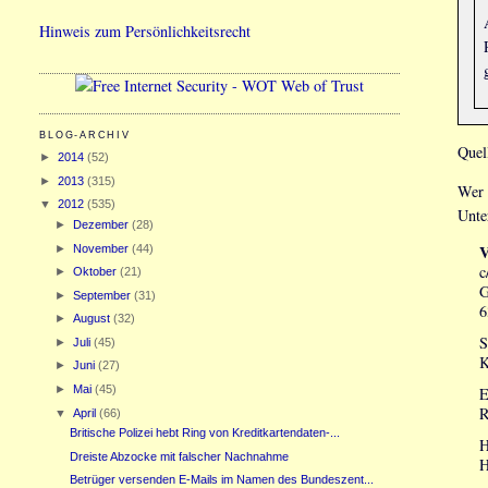
Hinweis zum Persönlichkeitsrecht
BLOG-ARCHIV
Quel
►
2014
(52)
►
2013
(315)
Wer 
▼
2012
(535)
Unte
►
Dezember
(28)
V
►
November
(44)
c
►
Oktober
(21)
G
►
September
(31)
6
►
August
(32)
S
►
Juli
(45)
K
►
Juni
(27)
►
Mai
(45)
E
R
▼
April
(66)
Britische Polizei hebt Ring von Kreditkartendaten-...
H
Dreiste Abzocke mit falscher Nachnahme
H
Betrüger versenden E-Mails im Namen des Bundeszent...