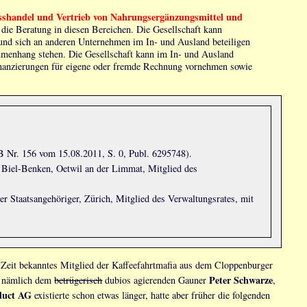
shandel und Vertrieb von Nahrungsergänzungsmittel und
ie Beratung in diesen Bereichen. Die Gesellschaft kann
und sich an anderen Unternehmen im In- und Ausland beteiligen
ammenhang stehen. Die Gesellschaft kann im In- und Ausland
inanzierungen für eigene oder fremde Rechnung vornehmen sowie
 Nr. 156 vom 15.08.2011, S. 0, Publ. 6295748).
 Biel-Benken, Oetwil an der Limmat, Mitglied des
her Staatsangehöriger, Zürich, Mitglied des Verwaltungsrates, mit
r Zeit bekanntes Mitglied der Kaffeefahrtmafia aus dem Cloppenburger
Peter Schwarze
, nämlich dem
betrügerisch
dubios agierenden Gauner
,
duct AG
existierte schon etwas länger, hatte aber früher die folgenden