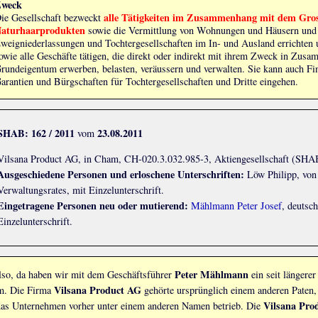
Zweck
alle Tätigkeiten im Zusammenhang mit dem Gros
ie Gesellschaft bezweckt
aturhaarprodukten
sowie die Vermittlung von Wohnungen und Häusern und d
weigniederlassungen und Tochtergesellschaften im In- und Ausland errichten 
owie alle Geschäfte tätigen, die direkt oder indirekt mit ihrem Zweck in Zus
rundeigentum erwerben, belasten, veräussern und verwalten. Sie kann auch F
arantien und Bürgschaften für Tochtergesellschaften und Dritte eingehen.
SHAB: 162 / 2011
23.08.2011
vom
Vilsana Product AG, in Cham, CH-020.3.032.985-3, Aktiengesellschaft (SHAB
Ausgeschiedene Personen und erloschene Unterschriften:
Löw Philipp, von
Verwaltungsrates, mit Einzelunterschrift.
Eingetragene Personen neu oder mutierend:
Mählmann Peter Josef
, deutsc
Einzelunterschrift.
Peter Mählmann
lso, da haben wir mit dem Geschäftsführer
ein seit längere
Vilsana Product AG
m. Die Firma
gehörte ursprünglich einem anderen Paten
Vilsana Pro
das Unternehmen vorher unter einem anderen Namen betrieb. Die