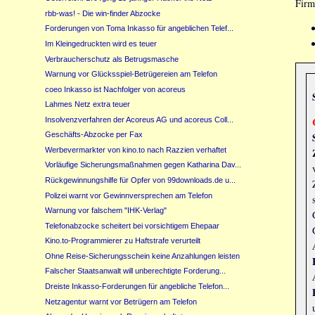
Firm
rbb-was! - Die win-finder Abzocke
Forderungen von Toma Inkasso für angeblichen Telef...
Im Kleingedruckten wird es teuer
Verbraucherschutz als Betrugsmasche
Warnung vor Glücksspiel-Betrügereien am Telefon
coeo Inkasso ist Nachfolger von acoreus
Lahmes Netz extra teuer
Insolvenzverfahren der Acoreus AG und acoreus Coll...
Geschäfts-Abzocke per Fax
Werbevermarkter von kino.to nach Razzien verhaftet
Vorläufige Sicherungsmaßnahmen gegen Katharina Dav...
Rückgewinnungshilfe für Opfer von 99downloads.de u...
Polizei warnt vor Gewinnversprechen am Telefon
Warnung vor falschem "IHK-Verlag"
Telefonabzocke scheitert bei vorsichtigem Ehepaar
Kino.to-Programmierer zu Haftstrafe verurteilt
Ohne Reise-Sicherungsschein keine Anzahlungen leisten
Falscher Staatsanwalt will unberechtigte Forderung...
Dreiste Inkasso-Forderungen für angebliche Telefon...
Netzagentur warnt vor Betrügern am Telefon