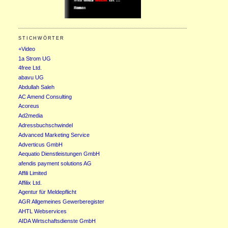
STICHWÖRTER
+Video
1a Strom UG
4free Ltd.
abavu UG
Abdullah Saleh
AC Amend Consulting
Acoreus
Ad2media
Adressbuchschwindel
Advanced Marketing Service
Adverticus GmbH
Aequatio Dienstleistungen GmbH
afendis payment solutions AG
Affili Limited
Affilix Ltd.
Agentur für Meldepflicht
AGR Allgemeines Gewerberegister
AHTL Webservices
AIDA Wirtschaftsdienste GmbH