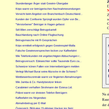
Stundenlanger Ärger statt Gewinn-Übergabe
D
Kripo warnt vor betrügerischen Nachnahmesendungen
N
Vorsicht beim Angebot von Branchenbuch Deutschland...
Z
s
Kunden der Confiserie Sprüngli wurden Opfer von Be...
G
"Verstorbener" Betrüger in Hagen gefasst
G
StA Wien zerschlägt Betrugskartell
Bauchlandung nach Online-Flugbuchung
Betrugsmasche mit R-Gesprächen
Kripo ermittelt erfolgreich gegen Gewinnspiel-Mafia
Falsche Gewinnversprechen locken zur Kaffeefahrt
Wie Telefonkunden mit ungebechtigten Abbuchungen r...
Betrugsversuch: Edewechter sollte Tausende Euro za...
Schweizer könen Fallen von Internetbetrügern melden
Verlegt Michael Burat seine Abzocke in die Schweiz?
Wettbewerbszentrale warnt vor fingierten Abmahnungen
Wie Jamba & Co. Handybesitzer linken
Carabinieri verhaften Strohmann der Estesa Ltd.
Polizei warnt vor dreisten Telefon-Betrügern
Na a
Kaffeefahrt ins Nirgendwo
Rau
Abmahnbetrug per E-Mail
der 
Österreich: BKA ging 15-jähriger Hacker ins Netz