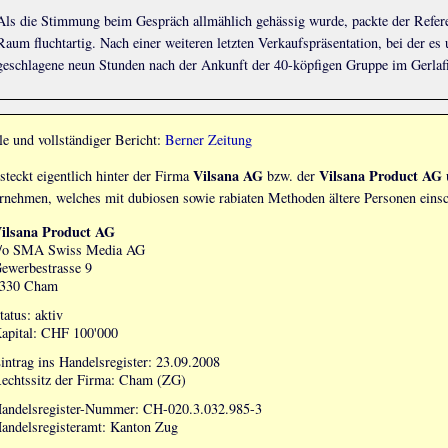
Als die Stimmung beim Gespräch allmählich gehässig wurde, packte der Referen
Raum fluchtartig. Nach einer weiteren letzten Verkaufspräsentation, bei der 
geschlagene neun Stunden nach der Ankunft der 40-köpfigen Gruppe im Gerlafi
le und vollständiger Bericht:
Berner Zeitung
Vilsana AG
Vilsana Product AG
steckt eigentlich hinter der Firma
bzw. der
rnehmen, welches mit dubiosen sowie rabiaten Methoden ältere Personen einsc
ilsana Product AG
/o SMA Swiss Media AG
ewerbestrasse 9
330 Cham
tatus: aktiv
apital: CHF 100'000
intrag ins Handelsregister: 23.09.2008
echtssitz der Firma: Cham (ZG)
andelsregister-Nummer: CH-020.3.032.985-3
andelsregisteramt: Kanton Zug